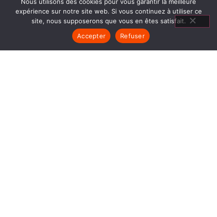
Nous utilisons des cookies pour vous garantir la meilleure
expérience sur notre site web. Si vous continuez à utiliser ce
site, nous supposerons que vous en êtes satisfait.
Accepter
Refuser
MATÉRIEL
CUISSON MORESTEL
1840… Jean Baptiste André Godin, génial pionnier
de l’industrie invente un modèle de poêle
entièrement en FONTE et… prend brevet. Suivent
des dizaines et des dizaines de modèles dont le
fameux « petit Godin » qui, par sa célébrité, va
faire de GODIN (Matériel Cuisson Morestel) un
nom commun synonyme de chauffage et de