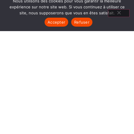
Nous utilisons des cookies pour vous garantir la meilleure
expérience sur notre site web. Si vous continuez à utiliser ce
site, nous supposerons que vous en êtes satisfait.
Accepter
Refuser
CHEMINÉES
GODIN ECHIROLLES
1840… Jean Baptiste André Godin, génial pionnier
de l’industrie invente un modèle de poêle
entièrement en FONTE et… prend brevet. Suivent
des dizaines et des dizaines de modèles dont le
fameux « petit Godin » qui, par sa célébrité, va
faire de GODIN (Cheminées Godin Echirolles) un
nom commun synonyme de chauffage et de