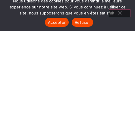
Nous utilisons des cookies pour vous garantir la meilleure
expérience sur notre site web. Si vous continuez à utiliser ce
site, nous supposerons que vous en êtes satisfait.
Accepter
Refuser
CUISINIÈRES BOIS SAINT
MARCELLIN
1840… Jean Baptiste André Godin, génial pionnier
de l’industrie invente un modèle de poêle
entièrement en FONTE et… prend brevet. Suivent
des dizaines et des dizaines de modèles dont le
fameux « petit Godin » qui, par sa célébrité, va
faire de GODIN (Cuisinières Bois Saint Marcellin)
un nom commun synonyme de chauffage et de