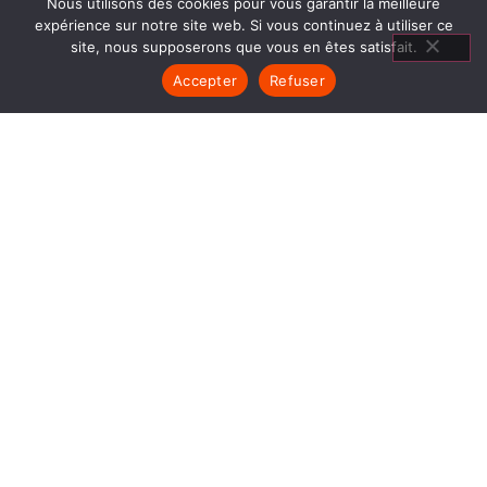
Nous utilisons des cookies pour vous garantir la meilleure
expérience sur notre site web. Si vous continuez à utiliser ce
site, nous supposerons que vous en êtes satisfait.
Accepter
Refuser
CLIMATISATION SAINT
EGRÈVE
1840… Jean Baptiste André Godin, génial pionnier
de l’industrie invente un modèle de poêle
entièrement en FONTE et… prend brevet. Suivent
des dizaines et des dizaines de modèles dont le
fameux « petit Godin » qui, par sa célébrité, va
faire de GODIN (Climatisation Saint Egrève) un
nom commun synonyme de chauffage et de