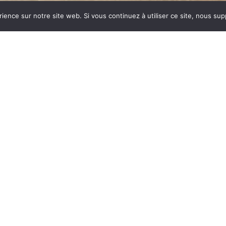
rience sur notre site web. Si vous continuez à utiliser ce site, nous su
dustrie invente un modèle
ent des dizaines et des
ar sa célébrité, va faire
nonyme de chauffage et
 est le matériau le plus
tes températures.
onte : le métal, le verre,