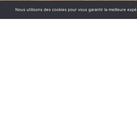
Nous utilisons des cookies pour vous garantir la meilleure expé
CHEMINÉES BOIS LA MURE
1840… Jean Baptiste André Godin, génial pionnier de l’in
de poêle entièrement en FONTE et… prend brevet. Suiv
dizaines de modèles dont le fameux « petit Godin » qui, p
de GODIN (Cheminées Bois La Mure) un nom commun sy
de matériel de cuisson. Parce que née du feu, la FONTE
adapté pour la réalisation des pièces soumises à de for
CHEMINÉES BOIS SUR LA MURE
Aujourd’hui, Atre Décoration vous propose en plus de la f