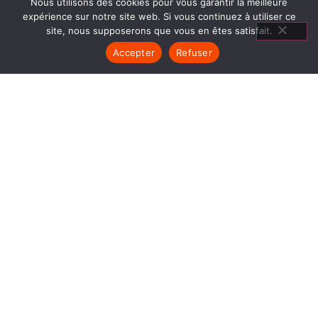
Nous utilisons des cookies pour vous garantir la meilleure
expérience sur notre site web. Si vous continuez à utiliser ce
site, nous supposerons que vous en êtes satisfait.
Accepter
Refuser
CHEMINÉES
GRANULÉS CHAMPIER
1840… Jean Baptiste André Godin, génial pionnier
de l’industrie invente un modèle de poêle
entièrement en FONTE et… prend brevet. Suivent
des dizaines et des dizaines de modèles dont le
fameux « petit Godin » qui, par sa célébrité, va
faire de GODIN (Cheminées Granulés Champier)
un nom commun synonyme de chauffage et de