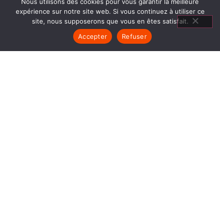
Nous utilisons des cookies pour vous garantir la meilleure
expérience sur notre site web. Si vous continuez à utiliser ce
site, nous supposerons que vous en êtes satisfait.
Accepter
Refuser
POÊLES BOIS LA MOTTE
SERVOLEX
1840… Jean Baptiste André Godin, génial pionnier
de l’industrie invente un modèle de poêle
entièrement en FONTE et… prend brevet. Suivent
des dizaines et des dizaines de modèles dont le
fameux « petit Godin » qui, par sa célébrité, va
faire de GODIN (Poêles Bois La Motte Servolex)
un nom commun synonyme de chauffage et de