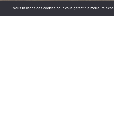
Nous utilisons des cookies pour vous garantir la meilleure expé
POÊLES GODIN GIÈRES
1840… Jean Baptiste André Godin, génial pionnier de l’in
de poêle entièrement en FONTE et… prend brevet. Suiv
dizaines de modèles dont le fameux « petit Godin » qui, p
de GODIN (Poêles Godin Gières) un nom commun synon
matériel de cuisson. Parce que née du feu, la FONTE 
adapté pour la réalisation des pièces soumises à de for
POÊLES GODIN SUR GIÈRES
Aujourd’hui, Atre Décoration vous propose en plus de la f