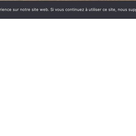
rience sur notre site web. Si vous continuez à utiliser ce site, nous su
dustrie invente un modèle
ent des dizaines et des
ar sa célébrité, va faire
yme de chauffage et de
est le matériau le plus
tes températures.
onte : le métal, le verre,