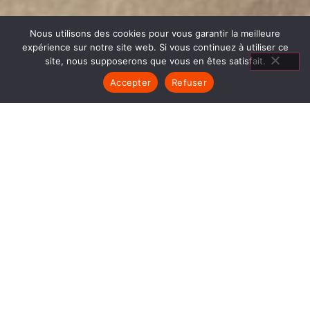
Nous utilisons des cookies pour vous garantir la meilleure
expérience sur notre site web. Si vous continuez à utiliser ce
site, nous supposerons que vous en êtes satisfait.
Accepter
Refuser
AGENCEMENT SALON LA
TOUR DU PIN
1840… Jean Baptiste André Godin, génial pionnier
de l’industrie invente un modèle de poêle
entièrement en FONTE et… prend brevet. Suivent
des dizaines et des dizaines de modèles dont le
fameux « petit Godin » qui, par sa célébrité, va