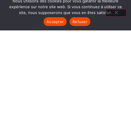
Nous utilisons des cookies pour vous garantir la meilleure
expérience sur notre site web. Si vous continuez à utiliser ce
site, nous supposerons que vous en êtes satisfait.
Accepter
Refuser
POÊLES GRANULÉS LES
AVENIÈRES
1840… Jean Baptiste André Godin, génial pionnier
de l’industrie invente un modèle de poêle
entièrement en FONTE et… prend brevet. Suivent
des dizaines et des dizaines de modèles dont le
fameux « petit Godin » qui, par sa célébrité, va
faire de GODIN (Poêles Granulés Les Avenières)
un nom commun synonyme de chauffage et de