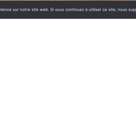
rience sur notre site web. Si vous continuez à utiliser ce site, nous su
dustrie invente un modèle
ent des dizaines et des
ar sa célébrité, va faire
 synonyme de chauffage
E est le matériau le plus
tes températures.
onte : le métal, le verre,