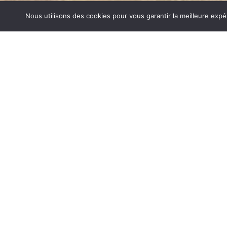
Nous utilisons des cookies pour vous garantir la meilleure expé
CHEMINÉES GAZ ECHIROLLES
1840… Jean Baptiste André Godin, génial pionnier de l’in
de poêle entièrement en FONTE et… prend brevet. Suiv
dizaines de modèles dont le fameux « petit Godin » qui, p
de GODIN (Cheminées Gaz Echirolles) un nom commun
et de matériel de cuisson. Parce que née du feu, la FONT
adapté pour la réalisation des pièces soumises à de for
CHEMINÉES GAZ SUR ECHIROLLES
Aujourd’hui, Atre Décoration vous propose en plus de la f