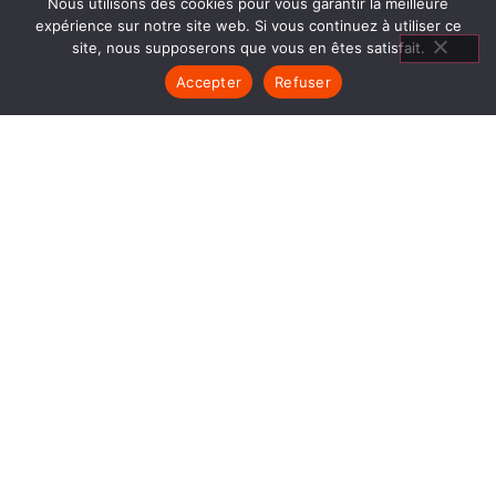
Nous utilisons des cookies pour vous garantir la meilleure
expérience sur notre site web. Si vous continuez à utiliser ce
site, nous supposerons que vous en êtes satisfait.
Accepter
Refuser
CHEMINÉES
GAZ PONTCHARRA
1840… Jean Baptiste André Godin, génial pionnier
de l’industrie invente un modèle de poêle
entièrement en FONTE et… prend brevet. Suivent
des dizaines et des dizaines de modèles dont le
fameux « petit Godin » qui, par sa célébrité, va
faire de GODIN (Cheminées Gaz Pontcharra) un
nom commun synonyme de chauffage et de