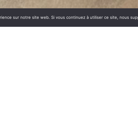
rience sur notre site web. Si vous continuez à utiliser ce site, nous su
RE
dustrie invente un modèle
ent des dizaines et des
ar sa célébrité, va faire
m commun synonyme de
du feu, la FONTE est le
es soumises à de fortes