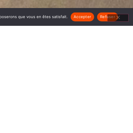
pposerons que vous en êtes satisfait.
Accepter
Refuser