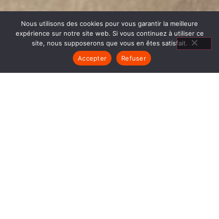
Nous utilisons des cookies pour vous garantir la meilleure
expérience sur notre site web. Si vous continuez à utiliser ce
site, nous supposerons que vous en êtes satisfait.
Accepter
Refuser
POÊLES GODIN SAINT MARTIN
D HÈRES
1840… Jean Baptiste André Godin, génial pionnier
de l’industrie invente un modèle de poêle
entièrement en FONTE et… prend brevet. Suivent
des dizaines et des dizaines de modèles dont le
fameux « petit Godin » qui, par sa célébrité, va