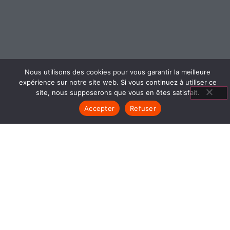
Nous utilisons des cookies pour vous garantir la meilleure
expérience sur notre site web. Si vous continuez à utiliser ce
site, nous supposerons que vous en êtes satisfait.
L'ENTREPRISE
Accepter
Refuser
Depuis 1970, ATRE DECORATION est implantée sur
Bougoin-Jallieu avec un seul objectif : proposer un
moyen de chauffage Durable, Efficace, Économe et
Français. Depuis les années 2000, un deuxième
showroom à Grenoble à été ouvert pour pour rayonner
en Rhône-Alpes.
NOS
NOTRE