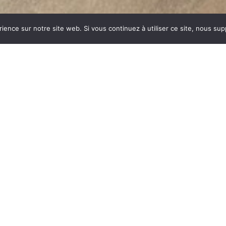
rience sur notre site web. Si vous continuez à utiliser ce site, nous su
dustrie invente un modèle
ent des dizaines et des
ar sa célébrité, va faire
om commun synonyme de
du feu, la FONTE est le
es soumises à de fortes