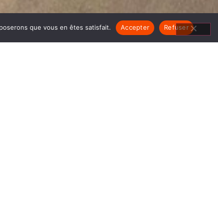
pposerons que vous en êtes satisfait.
Accepter
Refuser