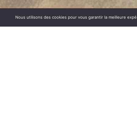
Nous utilisons des cookies pour vous garantir la meilleure expé
CUISINIÈRES À CUISSON LAGNIEU
1840… Jean Baptiste André Godin, génial pionnier de l’in
de poêle entièrement en FONTE et… prend brevet. Suiv
dizaines de modèles dont le fameux « petit Godin » qui, p
de GODIN (Cuisinières à cuisson Lagnieu) un n
chauffage et de matériel de cuisson. Parce que née 
matériau le plus adapté pour la réalisation des pièc
températures.
CUISINIÈRES À CUISSON SUR LAGNIEU