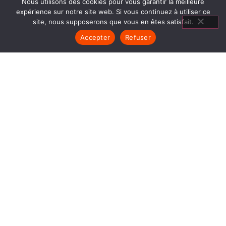
Nous utilisons des cookies pour vous garantir la meilleure
expérience sur notre site web. Si vous continuez à utiliser ce
site, nous supposerons que vous en êtes satisfait.
Accepter
Refuser
CLIMATISATION LE BOURG D
OISANS
1840… Jean Baptiste André Godin, génial pionnier
de l’industrie invente un modèle de poêle
entièrement en FONTE et… prend brevet. Suivent
des dizaines et des dizaines de modèles dont le
fameux « petit Godin » qui, par sa célébrité, va
faire de GODIN (Climatisation Le Bourg d Oisans)
un nom commun synonyme de chauffage et de