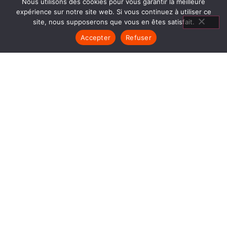
Nous utilisons des cookies pour vous garantir la meilleure
expérience sur notre site web. Si vous continuez à utiliser ce
site, nous supposerons que vous en êtes satisfait.
Accepter
Refuser
CLIMATISATION SAINT
CHRISTOPHE
1840… Jean Baptiste André Godin, génial pionnier
de l’industrie invente un modèle de poêle
entièrement en FONTE et… prend brevet. Suivent
des dizaines et des dizaines de modèles dont le
fameux « petit Godin » qui, par sa célébrité, va
faire de GODIN (Climatisation Saint Christophe)
un nom commun synonyme de chauffage et de