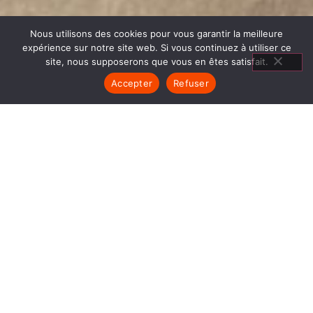
Nous utilisons des cookies pour vous garantir la meilleure
expérience sur notre site web. Si vous continuez à utiliser ce
site, nous supposerons que vous en êtes satisfait.
Accepter
Refuser
MATÉRIEL CUISSON LE
BOURG D OISANS
1840… Jean Baptiste André Godin, génial pionnier
de l’industrie invente un modèle de poêle
entièrement en FONTE et… prend brevet. Suivent
des dizaines et des dizaines de modèles dont le
fameux « petit Godin » qui, par sa célébrité, va