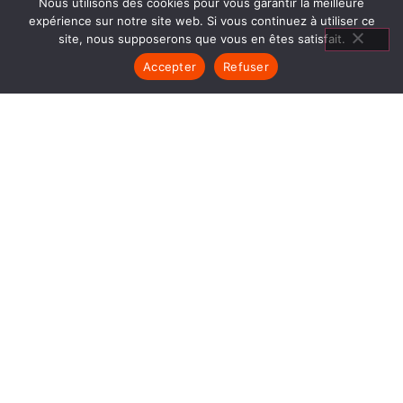
Nous utilisons des cookies pour vous garantir la meilleure
expérience sur notre site web. Si vous continuez à utiliser ce
site, nous supposerons que vous en êtes satisfait.
Accepter
Refuser
CLIMATISATION SAINT
VULBAS
1840… Jean Baptiste André Godin, génial pionnier
de l’industrie invente un modèle de poêle
entièrement en FONTE et… prend brevet. Suivent
des dizaines et des dizaines de modèles dont le
fameux « petit Godin » qui, par sa célébrité, va
faire de GODIN (Climatisation Saint Vulbas) un
nom commun synonyme de chauffage et de