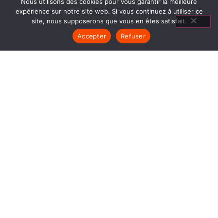
Nous utilisons des cookies pour vous garantir la meilleure
expérience sur notre site web. Si vous continuez à utiliser ce
site, nous supposerons que vous en êtes satisfait.
Accepter
Refuser
CHEMINÉES GAZ RUY
MONTCEAU
1840… Jean Baptiste André Godin, génial pionnier
de l’industrie invente un modèle de poêle
entièrement en FONTE et… prend brevet. Suivent
des dizaines et des dizaines de modèles dont le
fameux « petit Godin » qui, par sa célébrité, va
faire de GODIN (Cheminées Gaz Ruy Montceau)
un nom commun synonyme de chauffage et de