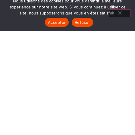
Nous utilisons des cookies pour vous garantir la meilleure
expérience sur notre site web. Si vous continuez à utiliser ce
site, nous supposerons que vous en êtes satisfait.
Accepter
Refuser
CHEMINÉES
GRANULÉS MAUBEC
1840… Jean Baptiste André Godin, génial pionnier
de l’industrie invente un modèle de poêle
entièrement en FONTE et… prend brevet. Suivent
des dizaines et des dizaines de modèles dont le
fameux « petit Godin » qui, par sa célébrité, va
faire de GODIN (Cheminées Granulés Maubec) un
nom commun synonyme de chauffage et de