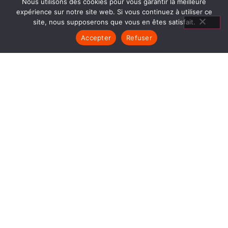
Nous utilisons des cookies pour vous garantir la meilleure
expérience sur notre site web. Si vous continuez à utiliser ce
site, nous supposerons que vous en êtes satisfait.
Accepter
Refuser
AGENCEMENT
SALON ECHIROLLES
1840… Jean Baptiste André Godin, génial pionnier
de l’industrie invente un modèle de poêle
entièrement en FONTE et… prend brevet. Suivent
des dizaines et des dizaines de modèles dont le
fameux « petit Godin » qui, par sa célébrité, va
faire de GODIN (Agencement Salon Echirolles) un
nom commun synonyme de chauffage et de